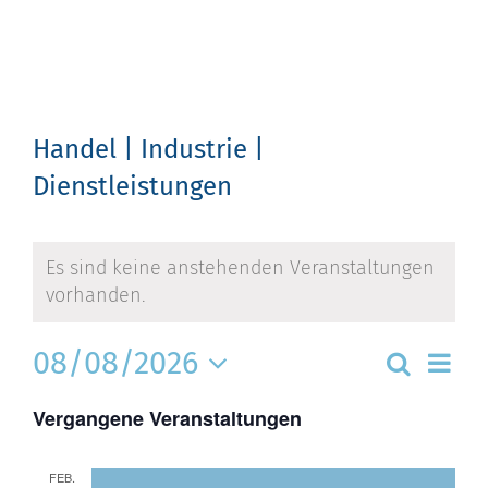
Zum
Inhalt
springen
Handel | Industrie |
Dienstleistungen
Es sind keine anstehenden Veranstaltungen
vorhanden.
Ver
08/08/2026
Vera
Suche
Ans
Tag
Nav
Datum
Suc
Vergangene Veranstaltungen
wählen.
und
FEB.