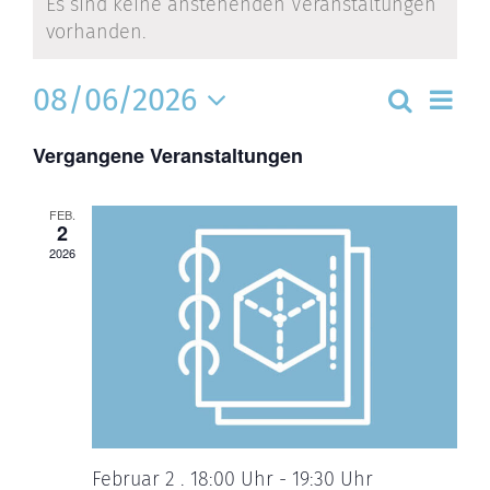
Es sind keine anstehenden Veranstaltungen
vorhanden.
Ver
08/06/2026
Vera
Suche
Ans
Tag
Nav
Datum
Suc
Vergangene Veranstaltungen
wählen.
und
Ansi
FEB.
2
Navi
2026
Februar 2 . 18:00 Uhr
-
19:30 Uhr