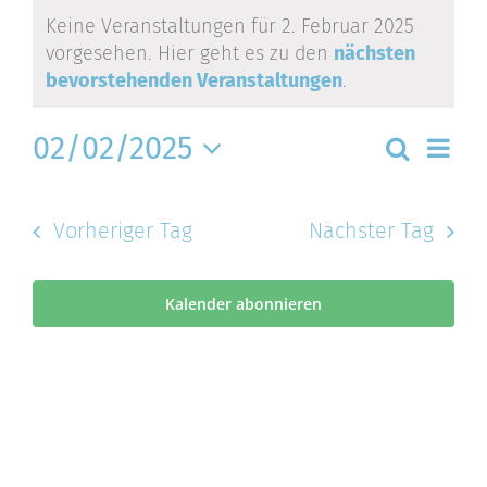
Veranstaltungen
für
Keine Veranstaltungen für 2. Februar 2025
vorgesehen. Hier geht es zu den
nächsten
2.
Hinweis
bevorstehenden Veranstaltungen
.
Februar
Ver
2025
02/02/2025
Vera
Suche
Ans
Tag
Nav
Datum
Suc
wählen.
und
Vorheriger Tag
Nächster Tag
Ansi
Navi
Kalender abonnieren