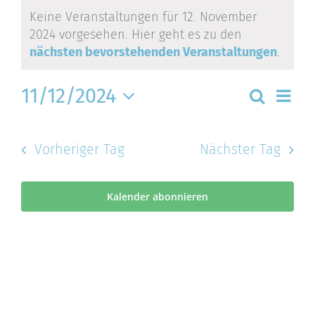
Veranstaltungen
für
Keine Veranstaltungen für 12. November
2024 vorgesehen. Hier geht es zu den
12.
Hinweis
nächsten bevorstehenden Veranstaltungen
.
November
Ver
2024
11/12/2024
Vera
Suche
Ans
Tag
Nav
Datum
Suc
wählen.
und
Vorheriger Tag
Nächster Tag
Ansi
Navi
Kalender abonnieren