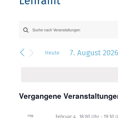
Lehramt
Veranstaltungen
Bitte
Suche
Schlüsselwort
eingeben.
und
7. August 202
Suche
Heute
Ansichten,
nach
Datum
Veranstaltungen
Navigation
wählen.
Schlüsselwort.
Vergangene Veranstaltunge
FEB.
Februar 4 . 18:00 Uhr
-
19:30 