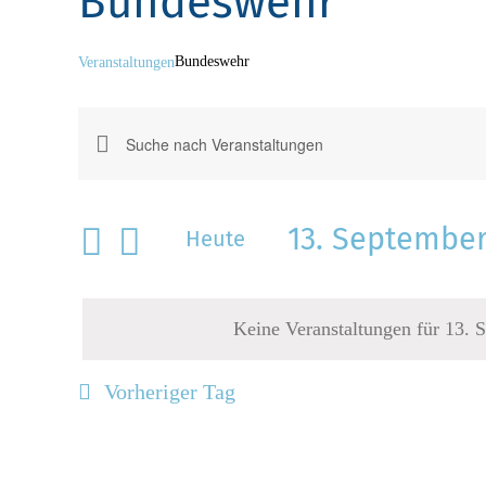
Bundeswehr
Bundeswehr
Veranstaltungen
Veranstaltungen
Veranstaltungen
für
Bitte
Suche
13.
Schlüsselwort
eingeben.
und
September
13. September
Suche
Heute
Ansichten,
2025
nach
Datum
Veranstaltungen
Navigation
wählen.
Schlüsselwort.
Keine Veranstaltungen für 13. 
Vorheriger Tag