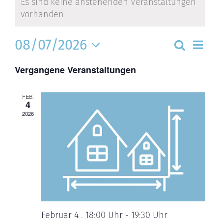
Es sind keine anstehenden Veranstaltungen
vorhanden.
Ver
08/07/2026
Vera
Suche
Ans
Tag
Nav
Datum
Suc
Vergangene Veranstaltungen
wählen.
und
Ansi
FEB.
4
Navi
2026
Februar 4 . 18:00 Uhr
-
19:30 Uhr