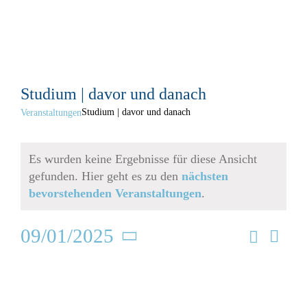
Zum
Inhalt
springen
Studium | davor und danach
Studium | davor und danach
Veranstaltungen
Veranstaltungen
Es wurden keine Ergebnisse für diese Ansicht
gefunden. Hier geht es zu den
nächsten
Hinweis
bevorstehenden Veranstaltungen
.
Vera
Suche
09/01/2025
Vera
Ansi
Monat
Nav
Datum
Suc
Kalender
M
MONTAG
D
DIENSTAG
M
MITTWOCH
D
DONNERSTAG
F
FREITAG
S
SAMST
S
SO
wählen.
und
von
0
0
0
0
0
0
0
1
2
3
4
5
6
7
Veranstaltungen
Veranstaltungen
Veranstaltungen
Veranstaltungen
Veranstaltunge
Veranstal
Veran