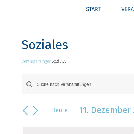
Zum
START
VERA
Inhalt
springen
Soziales
Soziales
Veranstaltungen
Veranstaltungen
Veranstaltungen
für
Bitte
Suche
11.
Schlüsselwort
eingeben.
und
Dezember
11. Dezember 
Suche
Heute
Ansichten,
2023
nach
Datum
Veranstaltungen
Navigation
wählen.
Schlüsselwort.