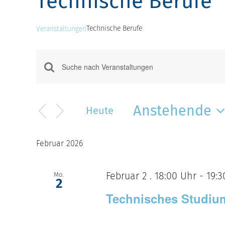
Technische Berufe
Technische Berufe
Veranstaltungen
Veranstaltungen
Veranstaltungen
Bitte
Suche
Schlüsselwort
eingeben.
und
Anstehende
Suche
Heute
Ansichten,
nach
Datum
Veranstaltungen
Navigation
wählen.
Februar 2026
Schlüsselwort.
Februar 2 . 18:00 Uhr
-
19:3
Mo.
2
Technisches Studiu