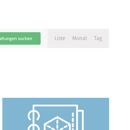
Veranstaltung
Ansichten-
Liste
Monat
Tag
altungen suchen
Navigation