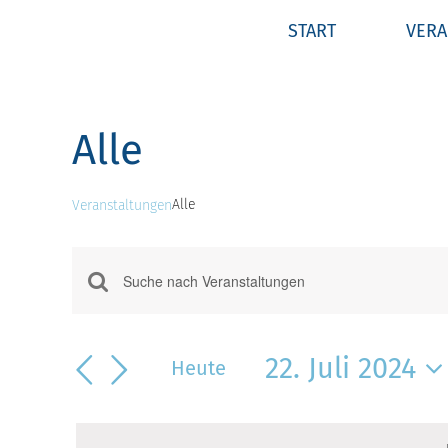
Zum
START
VERA
Inhalt
springen
Alle
Alle
Veranstaltungen
Veranstaltungen
Veranstaltungen
für
Bitte
Suche
22.
Schlüsselwort
eingeben.
und
Juli
22. Juli 2024
Suche
Heute
Ansichten,
2024
nach
Datum
Veranstaltungen
Navigation
wählen.
Schlüsselwort.